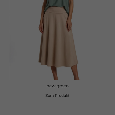
Wenn Sie unter 16 Jahre alt sind und Ihre Zustimmung zu
freiwilligen Diensten geben möchten, müssen Sie Ihre
Erziehungsberechtigten um Erlaubnis bitten.
Wir verwenden Cookies und andere Technologien auf
unserer Website. Einige von ihnen sind essenziell, während
andere uns helfen, diese Website und Ihre Erfahrung zu
verbessern.
Personenbezogene Daten können verarbeitet
werden (z. B. IP-Adressen), z. B. für personalisierte Anzeigen
und Inhalte oder Anzeigen- und Inhaltsmessung.
Weitere
Informationen über die Verwendung Ihrer Daten finden Sie
in unserer
Datenschutzerklärung
.
Wir nutzen auf dieser Webseite Cookies und ähnliche
Technologien, um unser Angebot nutzerfreundlicher zu
gestalten. Einige sind für den Betrieb der Webseite
notwendig. Andere kannst du unter Einstellungen
aktivieren und dienen statistischen Erhebungen zur
Optimierung der Webseite sowie der Personalisierung und
new green
der Erfolgsauswertung von Werbeanzeigen. Bei
vereinzelten Cookies akzeptierst du zudem, dass deine
Zum Produkt
Daten in Ländern, die unter Umständen kein adäquates
Schutzniveau i.S.d. DSGVO bieten, verarbeitet werden
können. Du kannst die folgenden Cookie-Gruppen mit Klick
auf "Alle Cookies zulassen" aktivieren oder du wählst deine