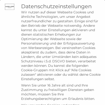
Datenschutzeinstellungen
0
Toggle
Wir nutzen auf dieser Webseite Cookies und
navigation
ähnliche Technologien, um unser Angebot
nutzerfreundlicher zu gestalten. Einige sind für
den Betrieb der Webseite notwendig. Andere
kannst du unter Einstellungen aktivieren und
dienen statistischen Erhebungen zur
Optimierung der Webseite sowie der
Personalisierung und der Erfolgsauswertung
von Werbeanzeigen. Bei vereinzelten Cookies
akzeptierst du zudem, dass deine Daten in
Ländern, die unter Umständen kein adäquates
Schutzniveau i.S.d. DSGVO bieten, verarbeitet
werden können. Du kannst die folgenden
Cookie-Gruppen mit Klick auf "Alle Cookies
zulassen" aktivieren oder du wählst deine Cookie
Einstellungen selbst.
Wenn Sie unter 16 Jahre alt sind und Ihre
Zustimmung zu freiwilligen Diensten geben
möchten, müssen Sie Ihre
o
u
r
l
o
v
e
Erziehungsberechtigten um Erlaubnis bitten.