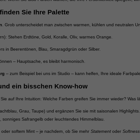
inden Sie Ihre Palette
n
. Grob unterscheidet man zwischen warmen, kühlen und neutralen Un
n): Stehen Erdtöne, Gold, Koralle, Oliv, warmes Orange.
ers in Beerentönen, Blau, Smaragdgrün oder Silber.
 können – Hauptsache, es bleibt harmonisch.
urg
– zum Beispiel bei uns im Studio – kann helfen, Ihre ideale Farbpal
 und ein bisschen Know-how
 Sie auf Ihre Intuition: Welche Farben greifen Sie immer wieder? Was l
Nachtblau, Grau, Taupe) und ergänzen Sie sie mit saisonalen Highlights
ün, sonniges Safrangelb oder leuchtendes Himmelblau.
k oder softem Mint – je nachdem, ob Sie mehr
Statement
oder
Softness