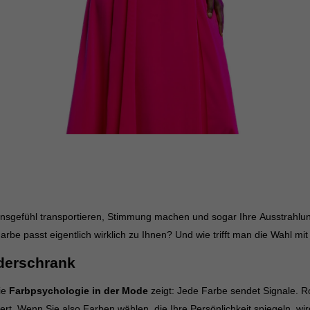
Cookie-Informationen anzeigen
ig blockiert. Wenn Cookies von externen Medien akzeptiert werden, bedarf der Zug
Cookie-Informationen anzeigen
sgefühl transportieren, Stimmung machen und sogar Ihre Ausstrahlung 
rbe passt eigentlich wirklich zu Ihnen? Und wie trifft man die Wahl mit S
iderschrank
Die
Farbpsychologie in der Mode
zeigt: Jede Farbe sendet Signale. Ro
rt. Wenn Sie also Farben wählen, die Ihre Persönlichkeit spiegeln, wir