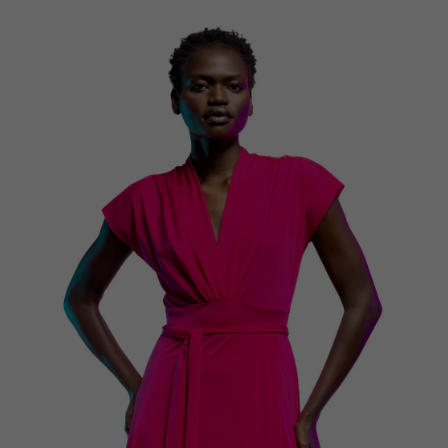
um unser Angebot nutzerfreundlicher zu gestalten. Einige sind für den
Optimierung der Webseite sowie der Personalisierung und der Erfolgsau
däquates Schutzniveau i.S.d. DSGVO bieten, verarbeitet werden könne
gen selbst.
nwandfreie Funktion der Website erforderlich.
Cookie-Informationen anzeigen
 uns zu verstehen, wie unsere Besucher unsere Website nutzen.
Cookie-Informationen anzeigen
personalisierte Werbung anzuzeigen. Sie tun dies, indem sie Besucher über Websi