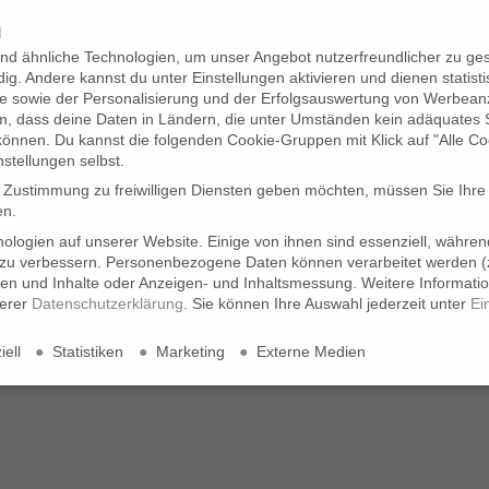
n
KONTAKT
nd ähnliche Technologien, um unser Angebot nutzerfreundlicher zu gest
ig. Andere kannst du unter Einstellungen aktivieren und dienen statist
 sowie der Personalisierung und der Erfolgsauswertung von Werbean
em, dass deine Daten in Ländern, die unter Umständen kein adäquates
können. Du kannst die folgenden Cookie-Gruppen mit Klick auf "Alle Co
nstellungen selbst.
e Zustimmung zu freiwilligen Diensten geben möchten, müssen Sie Ihre
en.
logien auf unserer Website. Einige von ihnen sind essenziell, währe
 zu verbessern.
Personenbezogene Daten können verarbeitet werden (z
: Farbtöne wählen, die Ihr
igen und Inhalte oder Anzeigen- und Inhaltsmessung.
Weitere Informati
serer
Datenschutzerklärung
.
Sie können Ihre Auswahl jederzeit unter
Ei
ell
Statistiken
Marketing
Externe Medien
unterstreichen
en Diensten geben möchten, müssen Sie Ihre Erziehungsberechtigten um
. Einige von ihnen sind essenziell, während andere uns helfen, diese
onalisierte Anzeigen und Inhalte oder Anzeigen- und Inhaltsmessung.
We