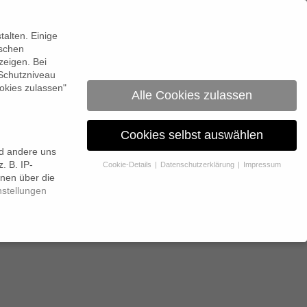
0
alten. Einige
ischen
zeigen. Bei
 Schutzniveau
okies zulassen"
Alle Cookies zulassen
Cookies selbst auswählen
nd andere uns
. B. IP-
Cookie-Details
Datenschutzerklärung
Impressum
en persönlichen Stil
onen über die
nstellungen
 Erlaubnis bitten.
 Website und Ihre Erfahrung zu verbessern.
Personenbezogene
itere Informationen über die Verwendung Ihrer Daten finden Sie in