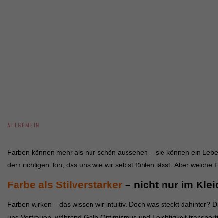
Externe Medien (7)
Inhalte von Videoplattformen und Social-Media-Plattformen werden standardmäß
ALLGEMEIN
Farben können mehr als nur schön aussehen – sie können ein Leben
dem richtigen Ton, das uns wie wir selbst fühlen lässt. Aber welche Fa
Farbe als Stilverstärker
– nicht nur im Kle
Farben wirken – das wissen wir intuitiv. Doch was steckt dahinter? 
und Vertrauen, während Gelb Optimismus und Leichtigkeit transportie