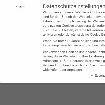
Datenschutzeinstellunge
SHOP
BLOG
SERVICE
LADEN
ÜBER UNS
Wir nutzen auf dieser Webseite Cookies u
sind für den Betrieb der Webseite notwend
Erhebungen zur Optimierung der Webseite
vereinzelten Cookies akzeptierst du zud
i.S.d. DSGVO bieten, verarbeitet werden 
aktivieren oder du wählst deine Cookie Ei
Wenn Sie unter 16 Jahre alt sind und Ihr
Erziehungsberechtigten um Erlaubnis bitt
Wir verwenden Cookies und andere Techno
helfen, diese Website und Ihre Erfahrung
Die Kraft der Farbe
Adressen), z. B. für personalisierte Anze
Verwendung Ihrer Daten finden Sie in un
widerrufen oder anpassen.
Essenzi
Datenschutzeinstellungen
Wenn Sie unter 16 Jahre alt sind und Ihre Zustimmung zu freiwillig
Wir verwenden Cookies und andere Technologien auf unserer Website
Daten können verarbeitet werden (z. B. IP-Adressen), z. B. für pers