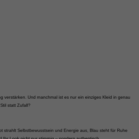
Ext
riff auf diese Inhalte keiner manuellen Einwilligung mehr.
Datenschutzerklärung
Impressum
verstärken. Und manchmal ist es nur ein einziges Kleid in genau
til statt Zufall?
t strahlt Selbstbewusstsein und Energie aus, Blau steht für Ruhe
d Ihr Look nicht nur stimmig – sondern authentisch.