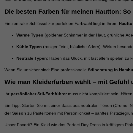
Die besten Farben für meinen Hautton: So f
Ein zentraler Schlüssel zur perfekten Farbwahl liegt in Ihrem
Hautto
Warme Typen
(goldener Schimmer in der Haut, grünliche Ader
Kühle Typen
(rosiger Teint, bläuliche Adern): Wirken besond
Neutrale Typen
: Haben das Glück, mit fast allem spielen zu
Wenn Sie unsicher sind: Eine professionelle
Stilberatung in Hamb
Wie man
Kleiderfarben
wählt – mit Gefühl
Ihr
persönlicher Stil-Farbführer
muss nicht kompliziert sein. Hören
Ein Tipp: Starten Sie mit einer Basis aus neutralen Tönen (Creme, 
der Saison
zu Pastelltönen mit Persönlichkeit – sanftes Pistaziegr
Unser Favorit? Ein Kleid wie das
Perfect Day Dress
in kräftigem Pin