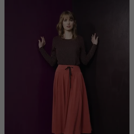
Inhalte von Videoplattformen und Social-Media-Plattformen werden
standardmäßig blockiert. Wenn Cookies von externen Medien akzeptiert
werden, bedarf der Zugriff auf diese Inhalte keiner manuellen Einwilligung
mehr.
Cookie-Informationen anzeigen
Datenschutzerklärung
Impressum