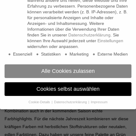
während andere uns helfen, diese Website und Ihre
Erfahrung zu verbessern.
Personenbezogene Daten
können verarbeitet werden (z. B. IP-Adressen), z. B.
für personalisierte Anzeigen und Inhalte oder
Anzeigen- und Inhaltsmessung.
Weitere
Informationen über die Verwendung Ihrer Daten
finden Sie in unserer
Datenschutzerklärung
.
Sie
können Ihre Auswahl jederzeit unter
Einstellungen
widerrufen oder anpassen.
Essenziell
Statistiken
Marketing
Externe Medien
Alle Cookies zulassen
ALLGEMEIN
Cookies selbst auswählen
Cookie-Details
Datenschutzerklärung
Impressum
Korallenrot, leuchtendes Orange und Terracotta sind in der
Datenschutzeinstellungen
Kombination auch in der kommenden Saison echte
Farbhighlights. Für die nächste Jahreszeit kombinieren wir diese
Wenn Sie unter 16 Jahre alt sind und Ihre Zustimmung zu
freiwilligen Diensten geben möchten, müssen Sie Ihre
kräftigen Farben mit herbstlichen Stoffstrukturen oder neutalen,
Erziehungsberechtigten um Erlaubnis bitten.
edlen Farbtönen. Dazu haben wir unsere feine Palette an Grün