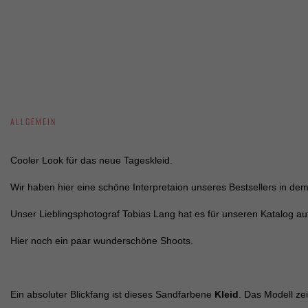
Externe Medien (7)
Inhalte von Videoplattformen und Social-Media-Plattformen werden standardmäß
ALLGEMEIN
Cooler Look für das neue Tageskleid.
Wir haben hier eine schöne Interpretaion unseres Bestsellers in dem
Unser Lieblingsphotograf Tobias Lang hat es für unseren Katalog au
Hier noch ein paar wunderschöne Shoots.
Ein absoluter Blickfang ist dieses Sandfarbene
Kleid
. Das Modell ze