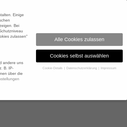
0
alten. Einige
ischen
zeigen. Bei
 Schutzniveau
okies zulassen"
Alle Cookies zulassen
Cookies selbst auswählen
nd andere uns
. B. IP-
Cookie-Details
Datenschutzerklärung
Impressum
a Zeit
onen über die
nstellungen
 Erlaubnis bitten.
 Website und Ihre Erfahrung zu verbessern.
Personenbezogene
itere Informationen über die Verwendung Ihrer Daten finden Sie in