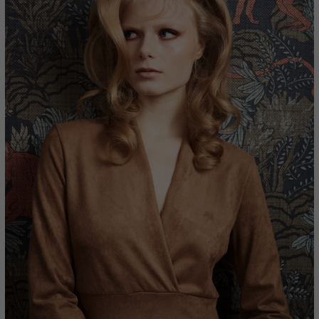
um unser Angebot nutzerfreundlicher zu gestalten. Einige sind für den
Optimierung der Webseite sowie der Personalisierung und der Erfolgsau
däquates Schutzniveau i.S.d. DSGVO bieten, verarbeitet werden könne
gen selbst.
nwandfreie Funktion der Website erforderlich.
Cookie-Informationen anzeigen
 uns zu verstehen, wie unsere Besucher unsere Website nutzen.
Cookie-Informationen anzeigen
personalisierte Werbung anzuzeigen. Sie tun dies, indem sie Besucher über Websi