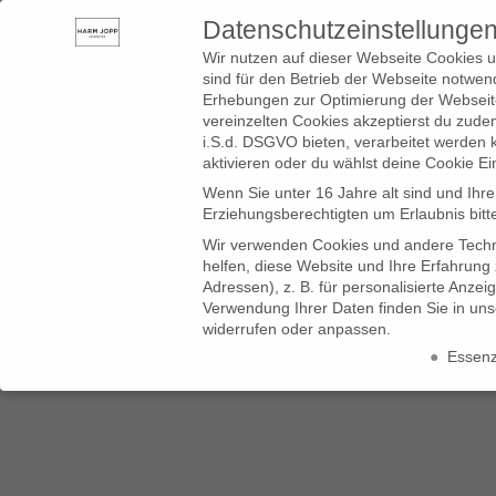
Datenschutzeinstellunge
SHOP
BLOG
SERVICE
LADEN
ÜBER UNS
Wir nutzen auf dieser Webseite Cookies u
sind für den Betrieb der Webseite notwend
Erhebungen zur Optimierung der Webseite
vereinzelten Cookies akzeptierst du zud
i.S.d. DSGVO bieten, verarbeitet werden 
aktivieren oder du wählst deine Cookie Ei
Wenn Sie unter 16 Jahre alt sind und Ihr
Erziehungsberechtigten um Erlaubnis bitt
Wir verwenden Cookies und andere Techno
helfen, diese Website und Ihre Erfahrung
Neue 
Adressen), z. B. für personalisierte Anze
Verwendung Ihrer Daten finden Sie in un
widerrufen oder anpassen.
Essenzi
Datenschutzeinstellungen
Wenn Sie unter 16 Jahre alt sind und Ihre Zustimmung zu freiwillig
Wir verwenden Cookies und andere Technologien auf unserer Website
Daten können verarbeitet werden (z. B. IP-Adressen), z. B. für pers