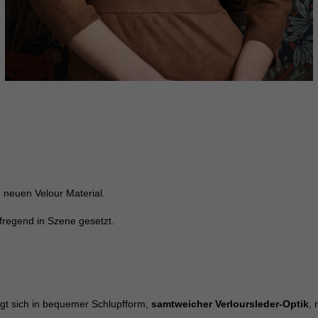
Cookie-Informationen anzeigen
ig blockiert. Wenn Cookies von externen Medien akzeptiert werden, bedarf der Zug
Cookie-Informationen anzeigen
 neuen Velour Material.
fregend in Szene gesetzt.
igt sich in bequemer Schlupfform,
samtweicher Verloursleder-Optik
, 