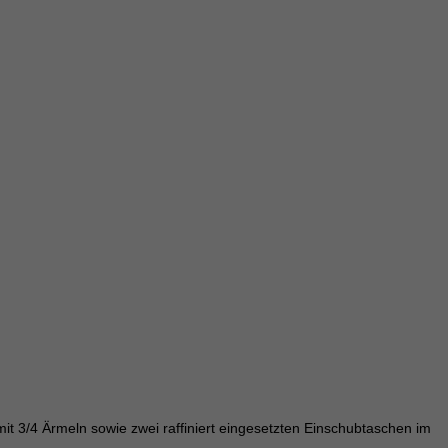
Ext
riff auf diese Inhalte keiner manuellen Einwilligung mehr.
Datenschutzerklärung
Impressum
mit 3/4 Ärmeln sowie zwei raffiniert eingesetzten Einschubtaschen im