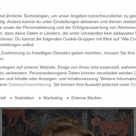
n
KONTAKT
nd ähnliche Technologien, um unser Angebot nutzerfreundlicher zu gest
ig. Andere kannst du unter Einstellungen aktivieren und dienen statist
 sowie der Personalisierung und der Erfolgsauswertung von Werbean
em, dass deine Daten in Ländern, die unter Umständen kein adäquates
können. Du kannst die folgenden Cookie-Gruppen mit Klick auf "Alle Co
nstellungen selbst.
e Zustimmung zu freiwilligen Diensten geben möchten, müssen Sie Ihre
en.
logien auf unserer Website. Einige von ihnen sind essenziell, währe
 zu verbessern.
Personenbezogene Daten können verarbeitet werden (z
Kleider für die Post Coron
igen und Inhalte oder Anzeigen- und Inhaltsmessung.
Weitere Informati
serer
Datenschutzerklärung
.
Sie können Ihre Auswahl jederzeit unter
Ei
ell
Statistiken
Marketing
Externe Medien
en Diensten geben möchten, müssen Sie Ihre Erziehungsberechtigten um
. Einige von ihnen sind essenziell, während andere uns helfen, diese
onalisierte Anzeigen und Inhalte oder Anzeigen- und Inhaltsmessung.
We