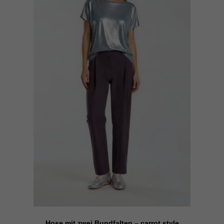
Inhalte von Videoplattformen und Social-Media-Plattformen werden
standardmäßig blockiert. Wenn Cookies von externen Medien akzeptiert
werden, bedarf der Zugriff auf diese Inhalte keiner manuellen Einwilligung
mehr.
Cookie-Informationen anzeigen
Datenschutzerklärung
Impressum
Hose mit zwei Bundfalten – carrot style