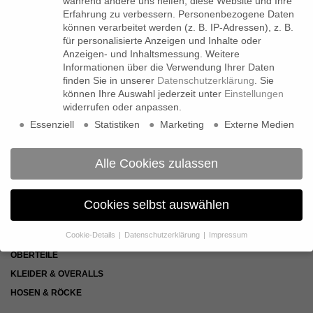
während andere uns helfen, diese Website und Ihre
Erfahrung zu verbessern.
Personenbezogene Daten
können verarbeitet werden (z. B. IP-Adressen), z. B.
für personalisierte Anzeigen und Inhalte oder
LADENGESCHÄFT
Anzeigen- und Inhaltsmessung.
Weitere
Hegestraße 21
Informationen über die Verwendung Ihrer Daten
20251 Hamburg-Eppendorf
finden Sie in unserer
Datenschutzerklärung
.
Sie
können Ihre Auswahl jederzeit unter
Einstellungen
ÖFFNUNGSZEITEN
widerrufen oder anpassen.
Mo bis Fr: 11-19 Uhr
Essenziell
Statistiken
Marketing
Externe Medien
Sa: 11-17 Uhr
CUSTOMER CARE
Alle Cookies zulassen
+49 40 46009041
Cookies selbst auswählen
KOLLEKTION
Cookie-Details
Datenschutzerklärung
Impressum
NEUHEITEN
Datenschutzeinstellungen
OBERTEILE
Wenn Sie unter 16 Jahre alt sind und Ihre Zustimmung zu
KLEIDER & OVERALLS
freiwilligen Diensten geben möchten, müssen Sie Ihre
HOSEN & RÖCKE
Erziehungsberechtigten um Erlaubnis bitten.