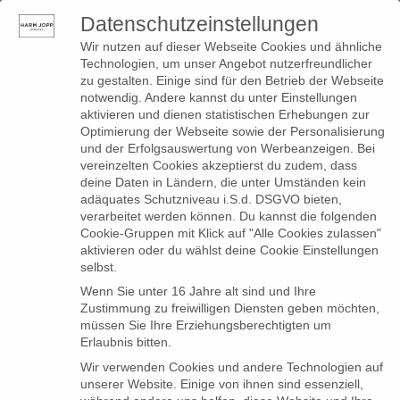
Datenschutzeinstellungen
0
Toggle
Wir nutzen auf dieser Webseite Cookies und ähnliche
navigation
Technologien, um unser Angebot nutzerfreundlicher
zu gestalten. Einige sind für den Betrieb der Webseite
notwendig. Andere kannst du unter Einstellungen
Produkte
aktivieren und dienen statistischen Erhebungen zur
Optimierung der Webseite sowie der Personalisierung
verschlagwortet mit
und der Erfolgsauswertung von Werbeanzeigen. Bei
vereinzelten Cookies akzeptierst du zudem, dass
„lässiges top“
deine Daten in Ländern, die unter Umständen kein
adäquates Schutzniveau i.S.d. DSGVO bieten,
verarbeitet werden können. Du kannst die folgenden
Cookie-Gruppen mit Klick auf "Alle Cookies zulassen"
Es wurden keine Produkte gefunden, die deiner
aktivieren oder du wählst deine Cookie Einstellungen
Auswahl entsprechen.
selbst.
Wenn Sie unter 16 Jahre alt sind und Ihre
Zustimmung zu freiwilligen Diensten geben möchten,
müssen Sie Ihre Erziehungsberechtigten um
Erlaubnis bitten.
Wir verwenden Cookies und andere Technologien auf
unserer Website. Einige von ihnen sind essenziell,