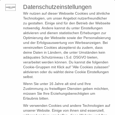
Datenschutzeinstellungen
0
Toggle
Wir nutzen auf dieser Webseite Cookies und ähnliche
navigation
Technologien, um unser Angebot nutzerfreundlicher
zu gestalten. Einige sind für den Betrieb der Webseite
notwendig. Andere kannst du unter Einstellungen
Produkte
aktivieren und dienen statistischen Erhebungen zur
Optimierung der Webseite sowie der Personalisierung
verschlagwortet mit
und der Erfolgsauswertung von Werbeanzeigen. Bei
vereinzelten Cookies akzeptierst du zudem, dass
„Track Pants“
deine Daten in Ländern, die unter Umständen kein
adäquates Schutzniveau i.S.d. DSGVO bieten,
verarbeitet werden können. Du kannst die folgenden
Cookie-Gruppen mit Klick auf "Alle Cookies zulassen"
Es wurden keine Produkte gefunden, die deiner
aktivieren oder du wählst deine Cookie Einstellungen
Auswahl entsprechen.
selbst.
Wenn Sie unter 16 Jahre alt sind und Ihre
Zustimmung zu freiwilligen Diensten geben möchten,
müssen Sie Ihre Erziehungsberechtigten um
Erlaubnis bitten.
Wir verwenden Cookies und andere Technologien auf
unserer Website. Einige von ihnen sind essenziell,