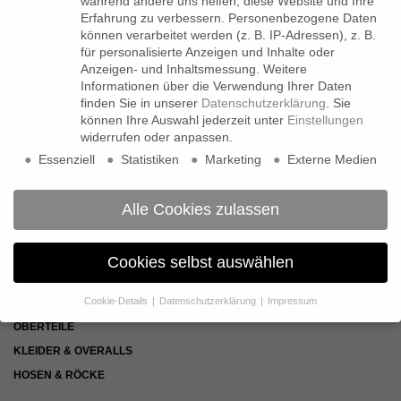
während andere uns helfen, diese Website und Ihre
Erfahrung zu verbessern.
Personenbezogene Daten
können verarbeitet werden (z. B. IP-Adressen), z. B.
für personalisierte Anzeigen und Inhalte oder
LADENGESCHÄFT
Anzeigen- und Inhaltsmessung.
Weitere
Hegestraße 21
Informationen über die Verwendung Ihrer Daten
20251 Hamburg-Eppendorf
finden Sie in unserer
Datenschutzerklärung
.
Sie
können Ihre Auswahl jederzeit unter
Einstellungen
ÖFFNUNGSZEITEN
widerrufen oder anpassen.
Mo bis Fr: 11-19 Uhr
Essenziell
Statistiken
Marketing
Externe Medien
Sa: 11-17 Uhr
CUSTOMER CARE
Alle Cookies zulassen
+49 40 46009041
Cookies selbst auswählen
KOLLEKTION
Cookie-Details
Datenschutzerklärung
Impressum
NEUHEITEN
Datenschutzeinstellungen
OBERTEILE
Wenn Sie unter 16 Jahre alt sind und Ihre Zustimmung zu
KLEIDER & OVERALLS
freiwilligen Diensten geben möchten, müssen Sie Ihre
HOSEN & RÖCKE
Erziehungsberechtigten um Erlaubnis bitten.