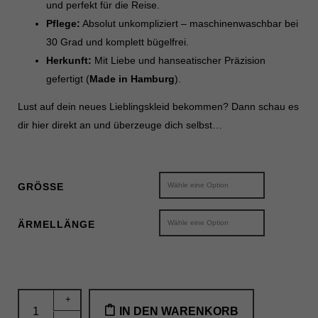
und perfekt für die Reise.
Inhalte von Videoplattformen und Social-Media-Plattformen werden
Pflege:
Absolut unkompliziert – maschinenwaschbar bei
standardmäßig blockiert. Wenn Cookies von externen Medien akzeptiert
werden, bedarf der Zugriff auf diese Inhalte keiner manuellen Einwilligung
30 Grad und komplett bügelfrei.
mehr.
Herkunft:
Mit Liebe und hanseatischer Präzision
Cookie-Informationen anzeigen
gefertigt (
Made in Hamburg
).
Datenschutzerklärung
Impressum
Lust auf dein neues Lieblingskleid bekommen? Dann schau es
dir hier direkt an und überzeuge dich selbst…
GRÖSSE
ÄRMELLÄNGE
Das
+
IN DEN WARENKORB
ultimative