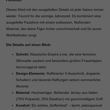
Petrolton
Datenschutzeinstellungen
Essenziell (2)
Dieses Kleid mit den ausgefeilten Details ist jede Saison immer
wieder Favorit für die sonnige Jahreszeit. Es kombiniert eine
Essenzielle Cookies ermöglichen grundlegende Funktionen und sind für
die einwandfreie Funktion der Website erforderlich.
ausgefeilte Passform mit einem exklusiven, fließenden
Cookie-Informationen anzeigen
Material, das deine Figur locker umschmeichelt und für pures
Wohlbefinden sorgt.
Sta
Statistiken (1)
Die Details auf einen Blick:
Statistik Cookies erfassen Informationen anonym. Diese Informationen
helfen uns zu verstehen, wie unsere Besucher unsere Website nutzen.
Schnitt:
Klassische Empire-Linie, die eine feminine
Cookie-Informationen anzeigen
Silhouette zaubert und besonders großen Frauentypen
hervorragend steht.
Mar
Marketing (1)
Design-Elemente:
Raffinierter V-Ausschnitt, drapierte
Marketing-Cookies werden von Drittanbietern oder Publishern verwendet,
Schultern und dezente Raffungen setzen sommerliche
um personalisierte Werbung anzuzeigen. Sie tun dies, indem sie
Akzente.
Besucher über Websites hinweg verfolgen.
Material:
Hochwertiger, fließender Jersey aus Italien
Cookie-Informationen anzeigen
(75% Polyamid, 25% Elasthan) mit geschmeidigem Griff.
Komfort:
Ein echtes „Kofferkleid“ – leicht, platzsparend
Ext
Externe Medien (7)