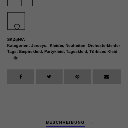
-
Feierkleid
in
petrol
-
new
Auf
SKU:
N/A
colour
Kategorien:
Jerseys.
,
Kleider
,
Neuheiten
,
Orchesterkleider
entry
Tags:
Empirekleid
,
Partykleid
,
Tageskleid
,
Türkises Kleid
die
Menge
Wunschliste
BESCHREIBUNG