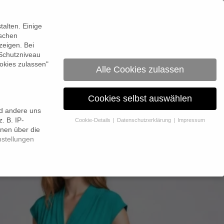
0
alten. Einige
ischen
zeigen. Bei
 Schutzniveau
okies zulassen"
Alle Cookies zulassen
Cookies selbst auswählen
nd andere uns
. B. IP-
Cookie-Details
Datenschutzerklärung
Impressum
onen über die
nstellungen
 Erlaubnis bitten.
 Website und Ihre Erfahrung zu verbessern.
Personenbezogene
itere Informationen über die Verwendung Ihrer Daten finden Sie in