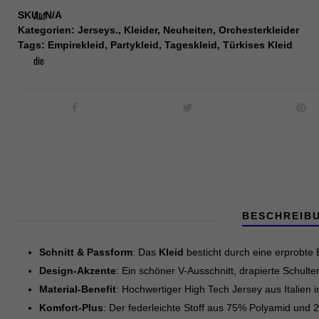
Menge
Auf
SKU:
N/A
Kategorien:
Jerseys.
,
Kleider
,
Neuheiten
,
Orchesterkleider
Tags:
Empirekleid
,
Partykleid
,
Tageskleid
,
Türkises Kleid
die
Wunschliste
BESCHREIB
Schnitt & Passform
: Das
Kleid
besticht durch eine erprobte 
Design-Akzente
: Ein schöner V-Ausschnitt, drapierte Schul
Material-Benefit
: Hochwertiger High Tech Jersey aus Italien
Komfort-Plus
: Der federleichte Stoff aus 75% Polyamid und 2