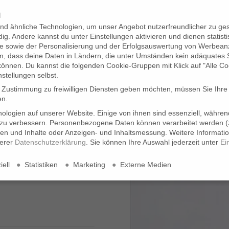
n
KONTAKT
nd ähnliche Technologien, um unser Angebot nutzerfreundlicher zu gest
ig. Andere kannst du unter Einstellungen aktivieren und dienen statist
 sowie der Personalisierung und der Erfolgsauswertung von Werbean
em, dass deine Daten in Ländern, die unter Umständen kein adäquates
können. Du kannst die folgenden Cookie-Gruppen mit Klick auf "Alle Co
nstellungen selbst.
e Zustimmung zu freiwilligen Diensten geben möchten, müssen Sie Ihre
en.
logien auf unserer Website. Einige von ihnen sind essenziell, währe
aragd grün
 zu verbessern.
Personenbezogene Daten können verarbeitet werden (z
igen und Inhalte oder Anzeigen- und Inhaltsmessung.
Weitere Informati
aragd grün
serer
Datenschutzerklärung
.
Sie können Ihre Auswahl jederzeit unter
Ei
ell
Statistiken
Marketing
Externe Medien
en Diensten geben möchten, müssen Sie Ihre Erziehungsberechtigten um
. Einige von ihnen sind essenziell, während andere uns helfen, diese
onalisierte Anzeigen und Inhalte oder Anzeigen- und Inhaltsmessung.
We