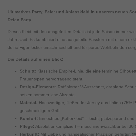
unserer
Datenschutzerklärung
.
Wir nutzen auf dieser Webseite Cookies und ähnliche Technologien, 
Ultimatives Party, Feier und Anlasskleid in unserem neuen S
Einstellungen aktivieren und dienen statistischen Erhebungen zur 
du zudem, dass deine Daten in Ländern, die unter Umständen kein a
Deien Party
Cookies zulassen" aktivieren oder du wählst deine Cookie Einstellun
Dieses Kleid mit den ausgefeilten Details ist jede Saison immer wie
Alle Cookies zulassen
Speichern
Jahreszeit. Es kombiniert eine ausgefeilte Passform mit einem exkl
deine Figur locker umschmeichelt und für pures Wohlbefinden sorg
Datenschutzeinstellungen
Essenziell (2)
Die Details auf einen Blick:
Essenzielle Cookies ermöglichen grundlegende Funktionen und sind für die ei
Schnitt:
Klassische Empire-Linie, die eine feminine Silhoue
Frauentypen hervorragend steht.
Design-Elemente:
Raffinierter V-Ausschnitt, drapierte Sch
Statistiken (1)
setzen sommerliche Akzente.
Statistik Cookies erfassen Informationen anonym. Diese Informationen helfen
Material:
Hochwertiger, fließender Jersey aus Italien (75% 
geschmeidigem Griff.
Komfort:
Ein echtes „Kofferkleid“ – leicht, platzsparend und 
Marketing (1)
Pflege:
Absolut unkompliziert – maschinenwaschbar bei 30 G
Marketing-Cookies werden von Drittanbietern oder Publishern verwendet, um 
Herkunft:
Mit Liebe und hanseatischer Präzision gefertigt (
M