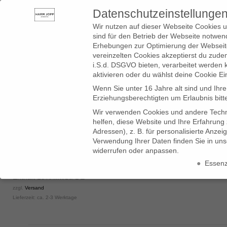
Datenschutzeinstellunge
SHOP
BLOG
SERVICE
LADEN
ÜBER UNS
Wir nutzen auf dieser Webseite Cookies u
sind für den Betrieb der Webseite notwend
Erhebungen zur Optimierung der Webseite
vereinzelten Cookies akzeptierst du zud
i.S.d. DSGVO bieten, verarbeitet werden 
aktivieren oder du wählst deine Cookie Ei
Wenn Sie unter 16 Jahre alt sind und Ihr
Erziehungsberechtigten um Erlaubnis bitt
Wir verwenden Cookies und andere Techno
>
>
>
Das ultimative Feierkleid in sm
Startseite
Jerseys.
Kleider
helfen, diese Website und Ihre Erfahrung
Adressen), z. B. für personalisierte Anze
Das ultimative Feierkleid in sm
Verwendung Ihrer Daten finden Sie in un
widerrufen oder anpassen.
319,00
€
Essenzi
Datenschutzeinstellungen
Enthält 19% MwSt. DE
zzgl.
Versand
Wenn Sie unter 16 Jahre alt sind und Ihre Zustimmung zu freiwillig
Lieferzeit: ca. 2-3 Werktage
Wir verwenden Cookies und andere Technologien auf unserer Website
Daten können verarbeitet werden (z. B. IP-Adressen), z. B. für pers