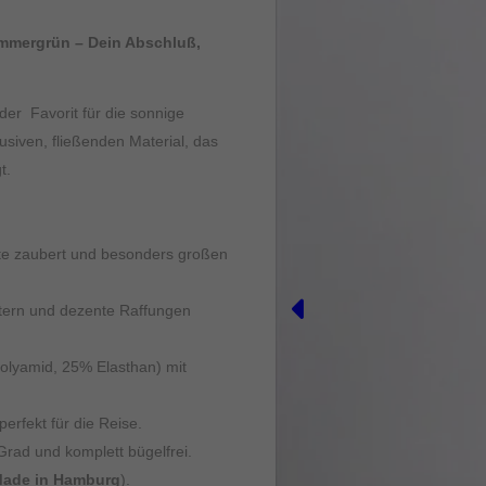
um unser Angebot nutzerfreundlicher zu gestalten. Einige sind für den
ommergrün – Dein Abschluß,
Optimierung der Webseite sowie der Personalisierung und der Erfolgsau
däquates Schutzniveau i.S.d. DSGVO bieten, verarbeitet werden könne
gen selbst.
der Favorit für die sonnige
usiven, fließenden Material, das
t.
nwandfreie Funktion der Website erforderlich.
tte zaubert und besonders großen
Cookie-Informationen anzeigen
ultern und dezente Raffungen
 uns zu verstehen, wie unsere Besucher unsere Website nutzen.
Polyamid, 25% Elasthan) mit
Cookie-Informationen anzeigen
perfekt für die Reise.
rad und komplett bügelfrei.
personalisierte Werbung anzuzeigen. Sie tun dies, indem sie Besucher über Websi
ade in Hamburg
).