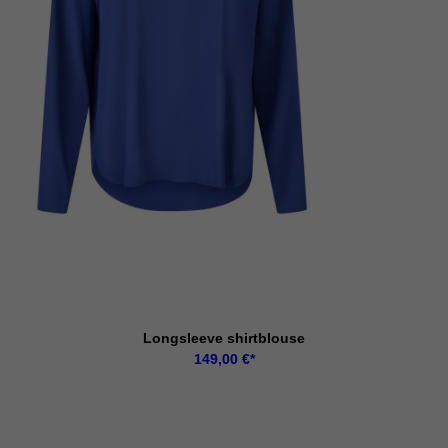
Longsleeve shirtblouse
149,00
€