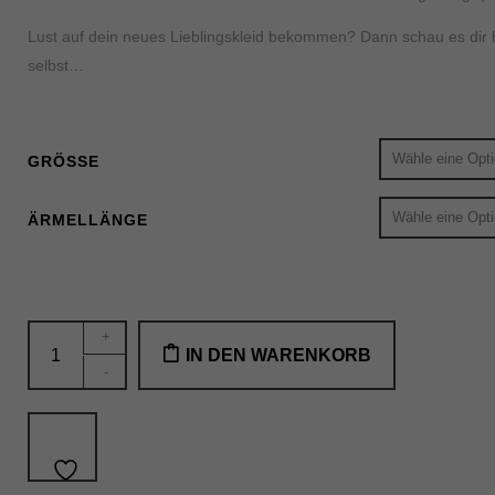
Lust auf dein neues Lieblingskleid bekommen? Dann schau es dir h
selbst…
Externe Medien (7)
Inhalte von Videoplattformen und Social-Media-Plattformen werden standardmäß
GRÖSSE
ÄRMELLÄNGE
Das
+
IN DEN WARENKORB
ultimative
-
Feierkleid
in
smaragd
grün