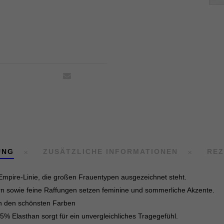
UNG
ZUSÄTZLICHE INFORMATIONEN
REZ
Empire-Linie, die großen Frauentypen ausgezeichnet steht.
tern sowie feine Raffungen setzen feminine und sommerliche Akzente.
 in den schönsten Farben
5% Elasthan sorgt für ein unvergleichliches Tragegefühl.