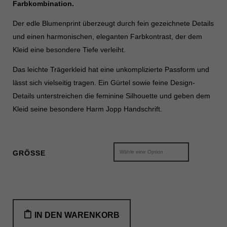
Farbkombination.
Datenschutzeinstellungen
Essenziell (2)
Der edle Blumenprint überzeugt durch fein gezeichnete Details
Essenzielle Cookies ermöglichen grundlegende Funktionen und sind für
und einen harmonischen, eleganten Farbkontrast, der dem
die einwandfreie Funktion der Website erforderlich.
Kleid eine besondere Tiefe verleiht.
Cookie-Informationen anzeigen
Das leichte Trägerkleid hat eine unkomplizierte Passform und
Sta
Statistiken (1)
lässt sich vielseitig tragen. Ein Gürtel sowie feine Design-
Details unterstreichen die feminine Silhouette und geben dem
Statistik Cookies erfassen Informationen anonym. Diese Informationen
helfen uns zu verstehen, wie unsere Besucher unsere Website nutzen.
Kleid seine besondere Harm Jopp Handschrift.
Cookie-Informationen anzeigen
Mar
Marketing (1)
GRÖSSE
Marketing-Cookies werden von Drittanbietern oder Publishern verwendet,
um personalisierte Werbung anzuzeigen. Sie tun dies, indem sie
Besucher über Websites hinweg verfolgen.
Cookie-Informationen anzeigen
edles
IN DEN WARENKORB
Ext
Externe Medien (7)
und