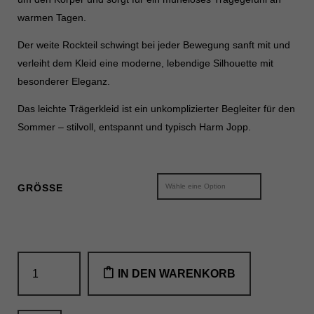
Datenschutzeinstellungen
warmen Tagen.
Essenziell (2)
Der weite Rockteil schwingt bei jeder Bewegung sanft mit und
Essenzielle Cookies ermöglichen grundlegende Funktionen und sind für
die einwandfreie Funktion der Website erforderlich.
verleiht dem Kleid eine moderne, lebendige Silhouette mit
Cookie-Informationen anzeigen
besonderer Eleganz.
Das leichte Trägerkleid ist ein unkomplizierter Begleiter für den
Sta
Statistiken (1)
Sommer – stilvoll, entspannt und typisch Harm Jopp.
Statistik Cookies erfassen Informationen anonym. Diese Informationen
helfen uns zu verstehen, wie unsere Besucher unsere Website nutzen.
Cookie-Informationen anzeigen
GRÖSSE
Mar
Marketing (1)
Marketing-Cookies werden von Drittanbietern oder Publishern verwendet,
um personalisierte Werbung anzuzeigen. Sie tun dies, indem sie
Besucher über Websites hinweg verfolgen.
the
Cookie-Informationen anzeigen
IN DEN WARENKORB
deep
blue
Ext
Externe Medien (7)