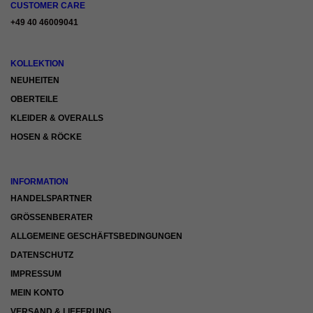
CUSTOMER CARE
Inhalte von Videoplattformen und Social-Media-Plattformen werden
+49 40 46009041
standardmäßig blockiert. Wenn Cookies von externen Medien akzeptiert
werden, bedarf der Zugriff auf diese Inhalte keiner manuellen Einwilligung
mehr.
KOLLEKTION
Cookie-Informationen anzeigen
NEUHEITEN
Datenschutzerklärung
Impressum
OBERTEILE
KLEIDER & OVERALLS
HOSEN & RÖCKE
INFORMATION
HANDELSPARTNER
GRÖSSENBERATER
ALLGEMEINE GESCHÄFTSBEDINGUNGEN
DATENSCHUTZ
IMPRESSUM
MEIN KONTO
VERSAND & LIEFERUNG