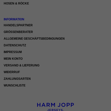
HOSEN & RÖCKE
Inhalte von Videoplattformen und Social-Media-Plattformen werden
standardmäßig blockiert. Wenn Cookies von externen Medien akzeptiert
werden, bedarf der Zugriff auf diese Inhalte keiner manuellen Einwilligung
mehr.
INFORMATION
Cookie-Informationen anzeigen
HANDELSPARTNER
GRÖSSENBERATER
Datenschutzerklärung
Impressum
ALLGEMEINE GESCHÄFTSBEDINGUNGEN
DATENSCHUTZ
IMPRESSUM
MEIN KONTO
VERSAND & LIEFERUNG
WIDERRUF
ZAHLUNGSARTEN
WUNSCHLISTE