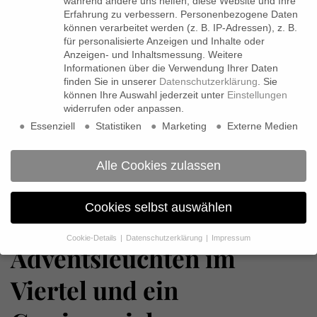
während andere uns helfen, diese Website und Ihre
Erfahrung zu verbessern.
Personenbezogene Daten
können verarbeitet werden (z. B. IP-Adressen), z. B.
für personalisierte Anzeigen und Inhalte oder
Anzeigen- und Inhaltsmessung.
Weitere
Informationen über die Verwendung Ihrer Daten
finden Sie in unserer
Datenschutzerklärung
.
Sie
können Ihre Auswahl jederzeit unter
Einstellungen
widerrufen oder anpassen.
Essenziell
Statistiken
Marketing
Externe Medien
Alle Cookies zulassen
Cookies selbst auswählen
ALLGEMEIN
Cookie-Details
Datenschutzerklärung
Impressum
Adventsleuchten im
Datenschutzeinstellungen
Wenn Sie unter 16 Jahre alt sind und Ihre Zustimmung zu
Viertel und ein
freiwilligen Diensten geben möchten, müssen Sie Ihre
Erziehungsberechtigten um Erlaubnis bitten.