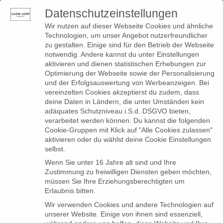
Datenschutzeinstellungen
0
Toggle
Wir nutzen auf dieser Webseite Cookies und ähnliche
navigation
Technologien, um unser Angebot nutzerfreundlicher
zu gestalten. Einige sind für den Betrieb der Webseite
notwendig. Andere kannst du unter Einstellungen
This is heading 1
aktivieren und dienen statistischen Erhebungen zur
Optimierung der Webseite sowie der Personalisierung
This is heading 2
und der Erfolgsauswertung von Werbeanzeigen. Bei
vereinzelten Cookies akzeptierst du zudem, dass
deine Daten in Ländern, die unter Umständen kein
This is heading 3
adäquates Schutzniveau i.S.d. DSGVO bieten,
This is heading 4
verarbeitet werden können. Du kannst die folgenden
Cookie-Gruppen mit Klick auf "Alle Cookies zulassen"
This is heading 5
aktivieren oder du wählst deine Cookie Einstellungen
selbst.
This is heading 6
Wenn Sie unter 16 Jahre alt sind und Ihre
Hello
Zustimmung zu freiwilligen Diensten geben möchten,
You delivered your assignment ontime.
müssen Sie Ihre Erziehungsberechtigten um
Thanks Mahnaz
Erlaubnis bitten.
Wir verwenden Cookies und andere Technologien auf
This is paragraph one and should be on top
unserer Website. Einige von ihnen sind essenziell,