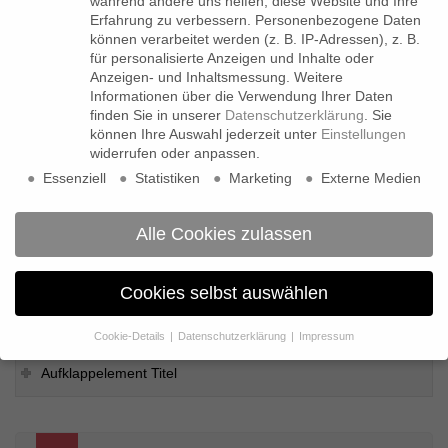
während andere uns helfen, diese Website und Ihre
Erfahrung zu verbessern.
Personenbezogene Daten
können verarbeitet werden (z. B. IP-Adressen), z. B.
This is paragraph two and should be at bottom
für personalisierte Anzeigen und Inhalte oder
Anzeigen- und Inhaltsmessung.
Weitere
Informationen über die Verwendung Ihrer Daten
FAQ??
finden Sie in unserer
Datenschutzerklärung
.
Sie
können Ihre Auswahl jederzeit unter
Einstellungen
widerrufen oder anpassen.
Aufklappelement Titel
Essenziell
Statistiken
Marketing
Externe Medien
Alle Cookies zulassen
Aufklappelement Titel
Cookies selbst auswählen
Aufklappelement Titel
Cookie-Details
Datenschutzerklärung
Impressum
Datenschutzeinstellungen
Aufklappelement Titel
Wenn Sie unter 16 Jahre alt sind und Ihre Zustimmung zu
freiwilligen Diensten geben möchten, müssen Sie Ihre
Erziehungsberechtigten um Erlaubnis bitten.