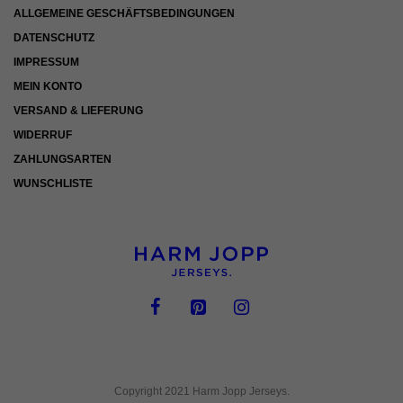
ALLGEMEINE GESCHÄFTSBEDINGUNGEN
Inhalte von Videoplattformen und Social-Media-Plattformen werden
standardmäßig blockiert. Wenn Cookies von externen Medien akzeptiert
DATENSCHUTZ
werden, bedarf der Zugriff auf diese Inhalte keiner manuellen Einwilligung
IMPRESSUM
mehr.
MEIN KONTO
Cookie-Informationen anzeigen
VERSAND & LIEFERUNG
Datenschutzerklärung
Impressum
WIDERRUF
ZAHLUNGSARTEN
WUNSCHLISTE
Copyright 2021 Harm Jopp Jerseys.