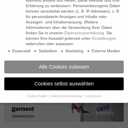
während andere uns helfen, diese Website und Ihre
Erfahrung zu verbessern.
Personenbezogene Daten
können verarbeitet werden (z. B. IP-Adressen), z. B.
für personalisierte Anzeigen und Inhalte oder
Anzeigen- und Inhaltsmessung.
Weitere
Informationen über die Verwendung Ihrer Daten
finden Sie in unserer
Datenschutzerklärung
.
Sie
können Ihre Auswahl jederzeit unter
Einstellungen
widerrufen oder anpassen.
Essenziell
Statistiken
Marketing
Externe Medien
Alle Cookies zulassen
Cookies selbst auswählen
Cookie-Details
Datenschutzerklärung
Impressum
Datenschutzeinstellungen
Wenn Sie unter 16 Jahre alt sind und Ihre Zustimmung zu
freiwilligen Diensten geben möchten, müssen Sie Ihre
Erziehungsberechtigten um Erlaubnis bitten.