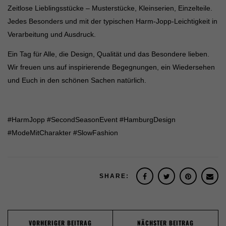
Zeitlose Lieblingsstücke – Musterstücke, Kleinserien, Einzelteile.
Datenschutzeinstellungen
Essenziell (2)
Jedes Besonders und mit der typischen Harm-Jopp-Leichtigkeit in
Verarbeitung und Ausdruck.
Essenzielle Cookies ermöglichen grundlegende Funktionen und sind für
die einwandfreie Funktion der Website erforderlich.
Ein Tag für Alle, die Design, Qualität und das Besondere lieben.
Cookie-Informationen anzeigen
Wir freuen uns auf inspirierende Begegnungen, ein Wiedersehen
Sta
und Euch in den schönen Sachen natürlich.
Statistiken (1)
Statistik Cookies erfassen Informationen anonym. Diese Informationen
helfen uns zu verstehen, wie unsere Besucher unsere Website nutzen.
#HarmJopp #SecondSeasonEvent #HamburgDesign
Cookie-Informationen anzeigen
#ModeMitCharakter #SlowFashion
Mar
Marketing (1)
Marketing-Cookies werden von Drittanbietern oder Publishern verwendet,
um personalisierte Werbung anzuzeigen. Sie tun dies, indem sie
SHARE:
Besucher über Websites hinweg verfolgen.
Cookie-Informationen anzeigen
Post
Ext
Externe Medien (7)
VORHERIGER BEITRAG
NÄCHSTER BEITRAG
navigation