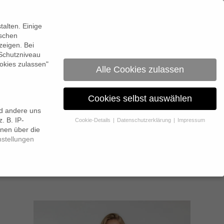
0
alten. Einige
ischen
zeigen. Bei
 Schutzniveau
okies zulassen"
Alle Cookies zulassen
Cookies selbst auswählen
nd andere uns
. B. IP-
Cookie-Details
Datenschutzerklärung
Impressum
onen über die
nstellungen
 Erlaubnis bitten.
 Website und Ihre Erfahrung zu verbessern.
Personenbezogene
itere Informationen über die Verwendung Ihrer Daten finden Sie in