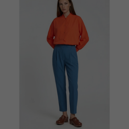
unserer
Datenschutzerklärung
.
Wir nutzen auf dieser Webseite Cookies und ähnliche Technologien, 
Einstellungen aktivieren und dienen statistischen Erhebungen zur 
du zudem, dass deine Daten in Ländern, die unter Umständen kein a
Cookies zulassen" aktivieren oder du wählst deine Cookie Einstellun
Alle Cookies zulassen
Speichern
Datenschutzeinstellungen
Essenziell (2)
Essenzielle Cookies ermöglichen grundlegende Funktionen und sind für die ei
Statistiken (1)
Statistik Cookies erfassen Informationen anonym. Diese Informationen helfen
Marketing (1)
Marketing-Cookies werden von Drittanbietern oder Publishern verwendet, um 