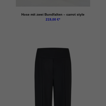
Hose mit zwei Bundfalten – carrot style
Ext
219,00
€
riff auf diese Inhalte keiner manuellen Einwilligung mehr.
Datenschutzerklärung
Impressum