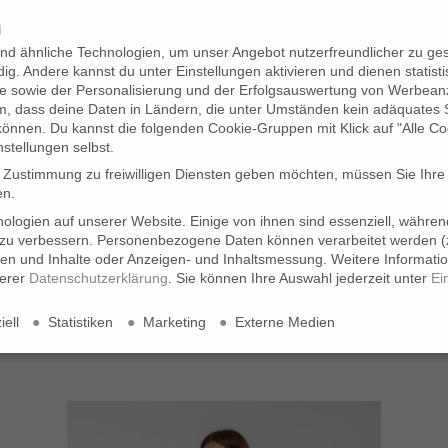
n
KONTAKT
nd ähnliche Technologien, um unser Angebot nutzerfreundlicher zu gest
ig. Andere kannst du unter Einstellungen aktivieren und dienen statist
 sowie der Personalisierung und der Erfolgsauswertung von Werbean
em, dass deine Daten in Ländern, die unter Umständen kein adäquates
können. Du kannst die folgenden Cookie-Gruppen mit Klick auf "Alle Co
nstellungen selbst.
e Zustimmung zu freiwilligen Diensten geben möchten, müssen Sie Ihre
en.
Seite 2
logien auf unserer Website. Einige von ihnen sind essenziell, währe
 zu verbessern.
Personenbezogene Daten können verarbeitet werden (z
igen und Inhalte oder Anzeigen- und Inhaltsmessung.
Weitere Informati
serer
Datenschutzerklärung
.
Sie können Ihre Auswahl jederzeit unter
Ei
ell
Statistiken
Marketing
Externe Medien
en Diensten geben möchten, müssen Sie Ihre Erziehungsberechtigten um
. Einige von ihnen sind essenziell, während andere uns helfen, diese
onalisierte Anzeigen und Inhalte oder Anzeigen- und Inhaltsmessung.
We