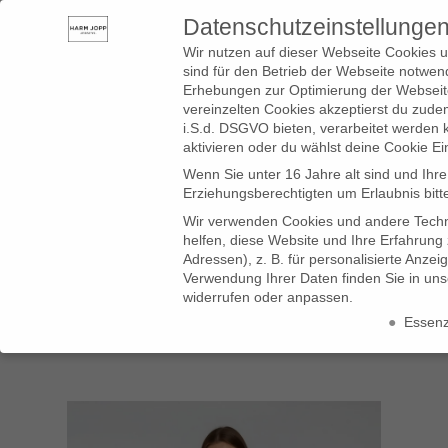
Datenschutzeinstellunge
SHOP
BLOG
SERVICE
LADEN
ÜBER UNS
Wir nutzen auf dieser Webseite Cookies u
sind für den Betrieb der Webseite notwend
Erhebungen zur Optimierung der Webseite
vereinzelten Cookies akzeptierst du zud
i.S.d. DSGVO bieten, verarbeitet werden 
aktivieren oder du wählst deine Cookie Ei
Wenn Sie unter 16 Jahre alt sind und Ihr
Erziehungsberechtigten um Erlaubnis bitt
Wir verwenden Cookies und andere Techno
helfen, diese Website und Ihre Erfahrung
Adressen), z. B. für personalisierte Anze
Verwendung Ihrer Daten finden Sie in un
widerrufen oder anpassen.
Essenzi
Datenschutzeinstellungen
Wenn Sie unter 16 Jahre alt sind und Ihre Zustimmung zu freiwillig
Wir verwenden Cookies und andere Technologien auf unserer Website
Daten können verarbeitet werden (z. B. IP-Adressen), z. B. für pers