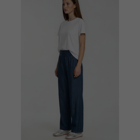
um unser Angebot nutzerfreundlicher zu gestalten. Einige sind für den
Optimierung der Webseite sowie der Personalisierung und der Erfolgsau
däquates Schutzniveau i.S.d. DSGVO bieten, verarbeitet werden könne
gen selbst.
nwandfreie Funktion der Website erforderlich.
Cookie-Informationen anzeigen
 uns zu verstehen, wie unsere Besucher unsere Website nutzen.
Cookie-Informationen anzeigen
personalisierte Werbung anzuzeigen. Sie tun dies, indem sie Besucher über Websi